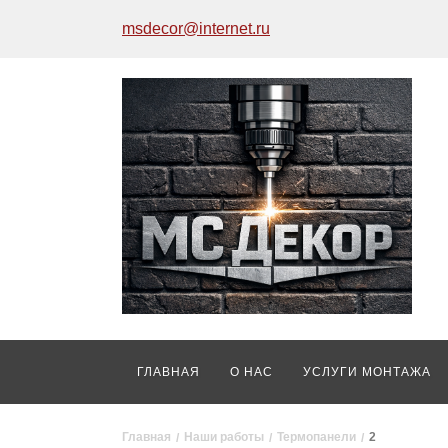
msdecor@internet.ru
ГЛАВНАЯ
О НАС
УСЛУГИ МОНТАЖА
Главная
Наши работы
Термопанели
2